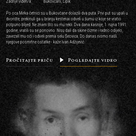
Zadnje viđen/a:
Bukovčani, Lipik
Po oca Mirka četnici su u Bukovčane dolazili dva puta. Prvi put su upali u
dvorište, prekinuli ga u branju kestenai odveli u šumu iz koje se vratio
potpuno blijed. Ne znam što su mu rekli. Dva dana kasnije, 1. rujna 1991.
godine, vratili su se ponovno. Nisu dali da skine čizme i radno odijelo,
zavezali mu oči i odveli prema selu Šeovica. Do danas nismo našli
njegove posmrtne ostatke - kaže Ivan Adžijević.
Pročitajte priču
Pogledajte video