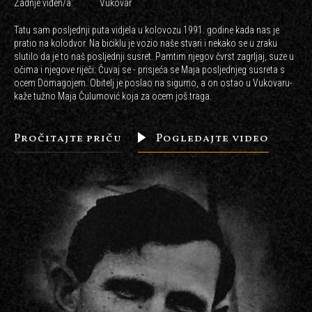
Zadnje viđen/a:
Vukovar
Tatu sam posljednji puta vidjela u kolovozu 1991. godine kada nas je
pratio na kolodvor. Na biciklu je vozio naše stvari i nekako se u zraku
slutilo da je to naš posljednji susret. Pamtim njegov čvrst zagrljaj, suze u
očima i njegove riječi: Čuvaj se - prisjeća se Maja posljednjeg susreta s
ocem Domagojem. Obitelj je poslao na sigurno, a on ostao u Vukovaru-
kaže tužno Maja Čulumović koja za ocem još traga.
Pročitajte priču
Pogledajte video